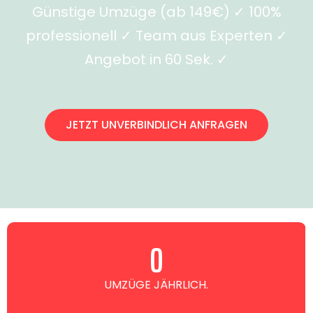
Günstige Umzüge (ab 149€) ✓ 100%
professionell ✓ Team aus Experten ✓
Angebot in 60 Sek. ✓
JETZT UNVERBINDLICH ANFRAGEN
0
UMZÜGE JÄHRLICH.