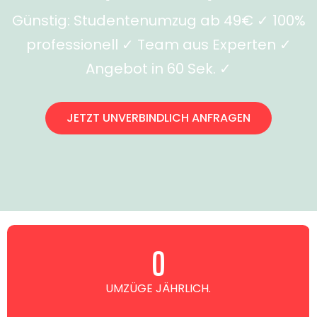
Günstig: Studentenumzug ab 49€ ✓ 100%
professionell ✓ Team aus Experten ✓
Angebot in 60 Sek. ✓
JETZT UNVERBINDLICH ANFRAGEN
0
UMZÜGE JÄHRLICH.