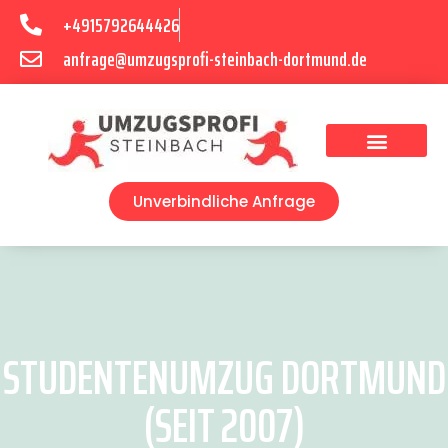
+4915792644426
anfrage@umzugsprofi-steinbach-dortmund.de
Umzugsunternehmen Dortmund
Umzugsservice Dortmund
Unverbindliche Anfrage
STUDENTENUMZUG DORTMUND
(SEIT 2007)