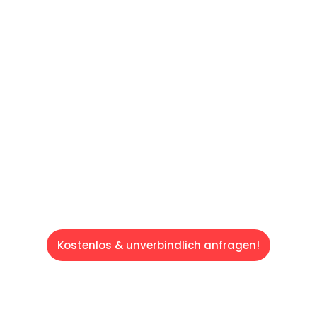
reibungslosen & sorgenfreien Umzug in
Dortmund: Erleben Sie, wie unser
Expertenteam Ihren Umzug schnell, sicher
und effizient gestaltet. Lassen Sie uns den
schweren Teil übernehmen & freuen Sie sich
auf einen entspannten und kostengünstigen
Servive!
Kostenlos & unverbindlich anfragen!