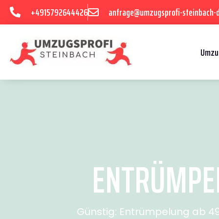
+4915792644426
anfrage@umzugsprofi-steinbach-
Umzu
ENTRÜMPEL
Günstig: Entrümpelung ab 49