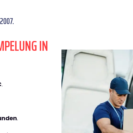
 2007.
MPELUNG IN
€
.
tunden
.