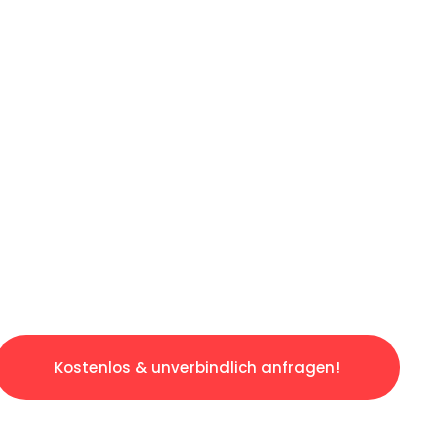
ICHES ANGEBOT IN
UNTER 60 S
gslosen & sorgenfreien Umzug in Dortmund: E
gestaltet. Lassen Sie uns den schweren Teil 
tspannten und kostengünstigen Servive!
Kostenlos & unverbindlich anfragen!