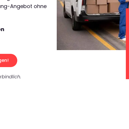
lung-Angebot ohne
en
gen!
rbindlich.