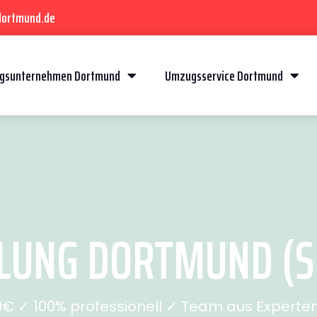
dortmund.de
gsunternehmen Dortmund
Umzugsservice Dortmund
UNG DORTMUND (SE
€ ✓ 100% professionell ✓ Team aus Experten