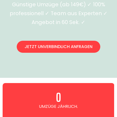
Günstige Umzüge (ab 149€) ✓ 100%
professionell ✓ Team aus Experten ✓
Angebot in 60 Sek. ✓
JETZT UNVERBINDLICH ANFRAGEN
0
UMZÜGE JÄHRLICH.