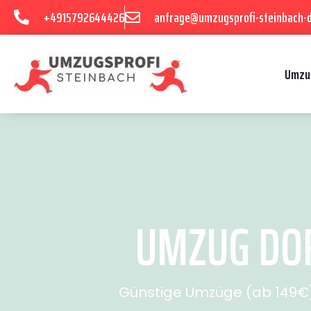
+4915792644426
anfrage@umzugsprofi-steinbach-
Umzu
UMZUG DOR
Günstige Umzüge (ab 149€) 