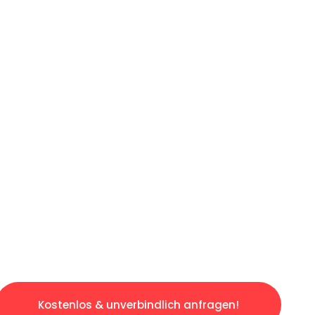
ICHES ANGEBOT IN
UNTER 60 S
gslosen & sorgenfreien Umzug in Dortmund: E
gestaltet. Lassen Sie uns den schweren Teil 
tspannten und kostengünstigen Servive!
Kostenlos & unverbindlich anfragen!