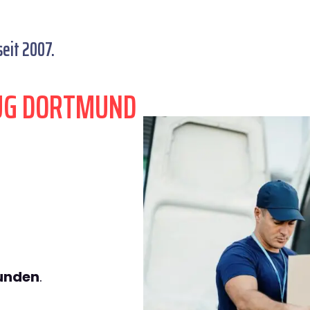
eit 2007.
ZUG DORTMUND
tunden
.