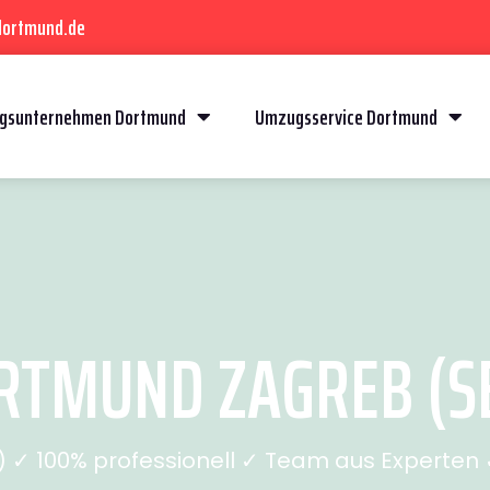
dortmund.de
gsunternehmen Dortmund
Umzugsservice Dortmund
TMUND ZAGREB (SE
✓ 100% professionell ✓ Team aus Experten ✓