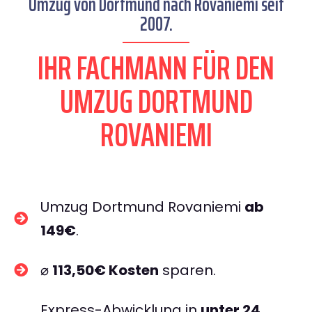
Umzug von Dortmund nach Rovaniemi seit
2007.
IHR FACHMANN FÜR DEN
UMZUG DORTMUND
ROVANIEMI
Umzug Dortmund Rovaniemi
ab
149€
.
⌀
113,50€ Kosten
sparen.
Express-Abwicklung in
unter 24