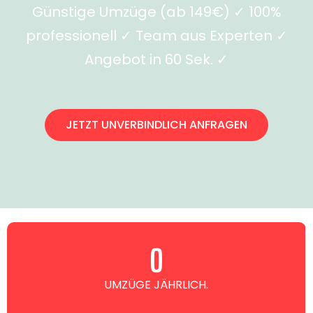
Günstige Umzüge (ab 149€) ✓ 100%
professionell ✓ Team aus Experten ✓
Angebot in 60 Sek. ✓
JETZT UNVERBINDLICH ANFRAGEN
0
UMZÜGE JÄHRLICH.