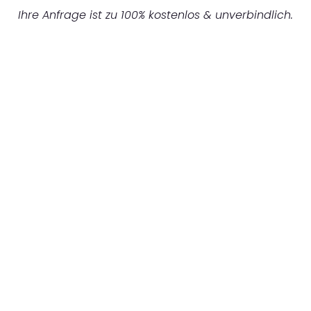
Ihre Anfrage ist zu 100% kostenlos & unverbindlich.
UNVERBINDLICHES ANGEBOT IN
UNTER 60 SEKUNDEN
:
Machen Sie sich bereit für einen
reibungslosen & sorgenfreien Umzug in
Dortmund: Erleben Sie, wie unser
Expertenteam Ihren Umzug schnell, sicher
und effizient gestaltet. Lassen Sie uns den
schweren Teil übernehmen & freuen Sie sich
auf einen entspannten und kostengünstigen