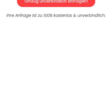
Umzug unverbindlich anfragen!
Ihre Anfrage ist zu 100% kostenlos & unverbindlich.
UNVERBINDLICHES ANGEBOT IN
UNTER 60 SEKUNDEN
:
Machen Sie sich bereit für einen
reibungslosen & sorgenfreien Umzug in
Dortmund: Erleben Sie, wie unser
Expertenteam Ihren Umzug schnell, sicher
und effizient gestaltet. Lassen Sie uns den
schweren Teil übernehmen & freuen Sie sich