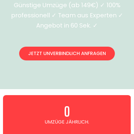
Günstige Umzüge (ab 149€) ✓ 100%
professionell ✓ Team aus Experten ✓
Angebot in 60 Sek. ✓
JETZT UNVERBINDLICH ANFRAGEN
0
UMZÜGE JÄHRLICH.