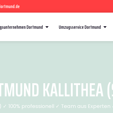
dortmund.de
gsunternehmen Dortmund
Umzugsservice Dortmund
MUND KALLITHEA (S
✓ 100% professionell ✓ Team aus Experten ✓