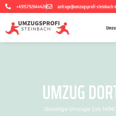
+4915792644426
anfrage@umzugsprofi-steinbach-
Umzu
UMZUG DORT
Günstige Umzüge (ab 149€) 