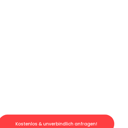
ICHES ANGEBOT IN
UNTER 60 S
gslosen & sorgenfreien Umzug in Dortmund: E
gestaltet. Lassen Sie uns den schweren Teil 
tspannten und kostengünstigen Servive!
Kostenlos & unverbindlich anfragen!