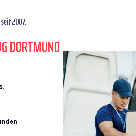
seit 2007.
ZUG DORTMUND
€
.
tunden
.