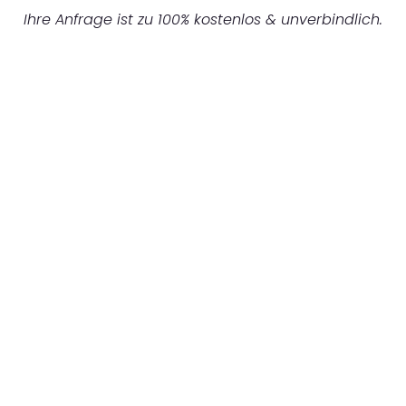
Ihre Anfrage ist zu 100% kostenlos & unverbindlich.
UNVERBINDLICHES ANGEBOT IN
UNTER 60 SEKUNDEN
:
Machen Sie sich bereit für einen
reibungslosen & sorgenfreien Umzug in
Dortmund: Erleben Sie, wie unser
Expertenteam Ihren Umzug schnell, sicher
und effizient gestaltet. Lassen Sie uns den
schweren Teil übernehmen & freuen Sie sich
auf einen entspannten und kostengünstigen