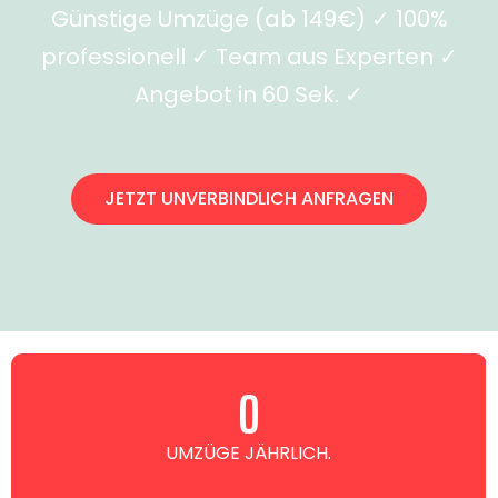
Günstige Umzüge (ab 149€) ✓ 100%
professionell ✓ Team aus Experten ✓
Angebot in 60 Sek. ✓
JETZT UNVERBINDLICH ANFRAGEN
0
UMZÜGE JÄHRLICH.