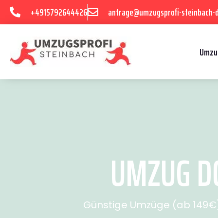
+4915792644426
anfrage@umzugsprofi-steinbach-
Umzu
UMZUG DO
Günstige Umzüge (ab 149€) 