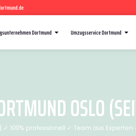
dortmund.de
gsunternehmen Dortmund
Umzugsservice Dortmund
RTMUND OSLO (SEI
✓ 100% professionell ✓ Team aus Experten ✓