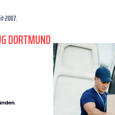
it 2007.
ZUG DORTMUND
tunden
.