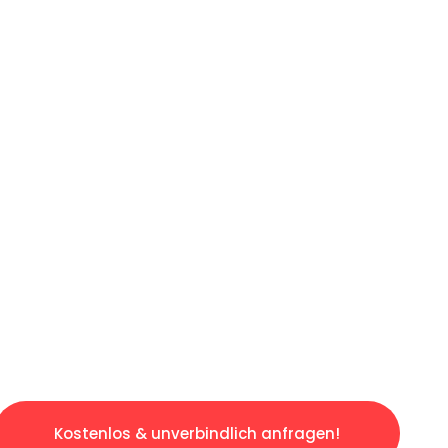
ICHES ANGEBOT IN
UNTER 60 S
gslosen & sorgenfreien Umzug in Dortmund: E
gestaltet. Lassen Sie uns den schweren Teil 
tspannten und kostengünstigen Servive!
Kostenlos & unverbindlich anfragen!