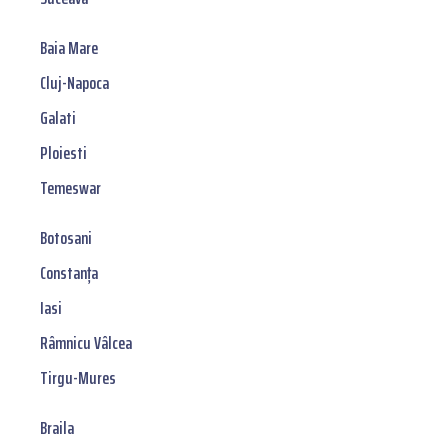
Baia Mare
Cluj-Napoca
Galati
Ploiesti
Temeswar
Botosani
Constanța
Iasi
Râmnicu Vâlcea
Tirgu-Mures
Braila