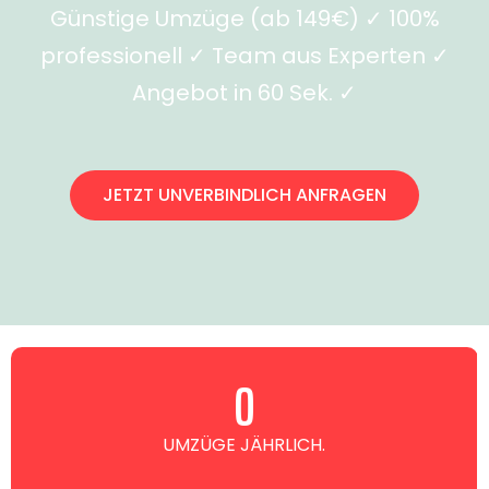
Günstige Umzüge (ab 149€) ✓ 100%
professionell ✓ Team aus Experten ✓
Angebot in 60 Sek. ✓
JETZT UNVERBINDLICH ANFRAGEN
0
UMZÜGE JÄHRLICH.