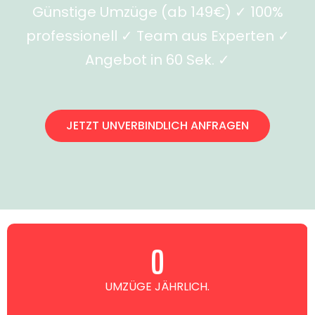
Günstige Umzüge (ab 149€) ✓ 100%
professionell ✓ Team aus Experten ✓
Angebot in 60 Sek. ✓
JETZT UNVERBINDLICH ANFRAGEN
0
UMZÜGE JÄHRLICH.