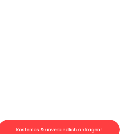
ICHES ANGEBOT IN
UNTER 60 S
gslosen & sorgenfreien Umzug in Dortmund: E
gestaltet. Lassen Sie uns den schweren Teil 
tspannten und kostengünstigen Servive!
Kostenlos & unverbindlich anfragen!