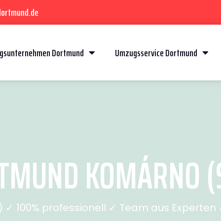
dortmund.de
gsunternehmen Dortmund
Umzugsservice Dortmund
TMUND KOMÁRNO (S
✓ 100% professionell ✓ Team aus Experten ✓