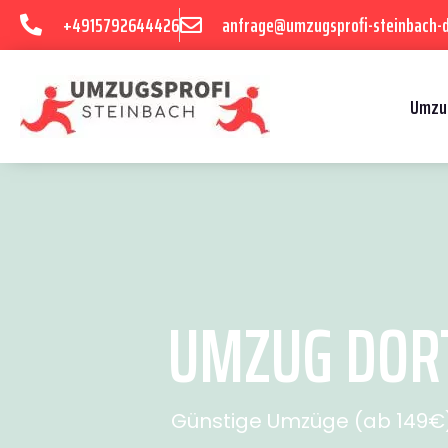
+4915792644426
anfrage@umzugsprofi-steinbach-
Umzu
UMZUG DOR
Günstige Umzüge (ab 149€) 