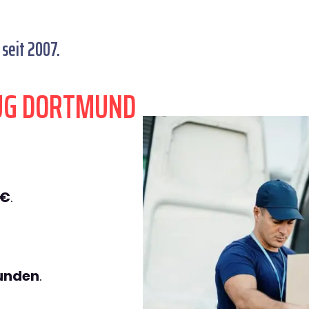
seit 2007.
ZUG DORTMUND
9€
.
tunden
.