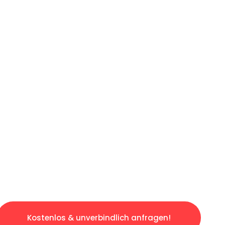
ICHES ANGEBOT IN
UNTER 60 S
gslosen & sorgenfreien Umzug in Dortmund: E
gestaltet. Lassen Sie uns den schweren Teil 
tspannten und kostengünstigen Servive!
Kostenlos & unverbindlich anfragen!