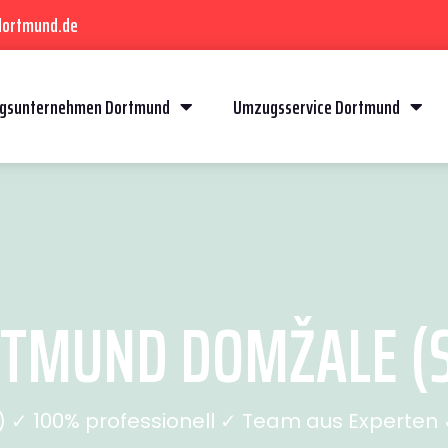
dortmund.de
gsunternehmen Dortmund
Umzugsservice Dortmund
TMUND DOMŽALE (SE
✓ 100% professionell ✓ Team aus Experten ✓