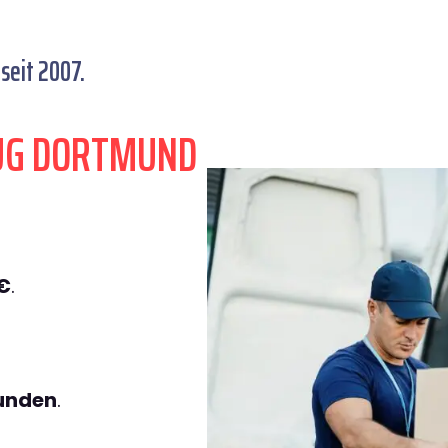
eit 2007.
ZUG DORTMUND
€
.
tunden
.