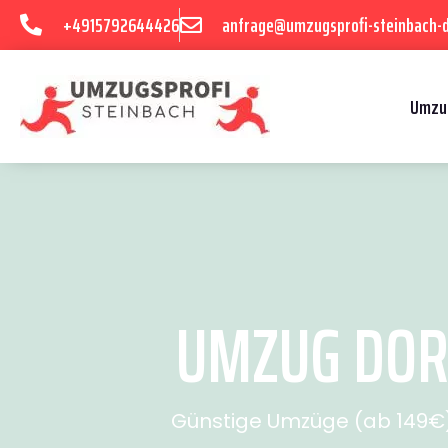
+4915792644426
anfrage@umzugsprofi-steinbach-
Umzu
UMZUG DOR
Günstige Umzüge (ab 149€) 