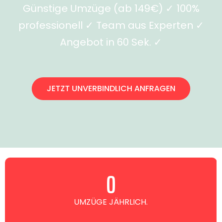
Günstige Umzüge (ab 149€) ✓ 100%
professionell ✓ Team aus Experten ✓
Angebot in 60 Sek. ✓
JETZT UNVERBINDLICH ANFRAGEN
0
UMZÜGE JÄHRLICH.