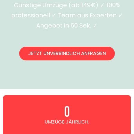
Günstige Umzüge (ab 149€) ✓ 100%
professionell ✓ Team aus Experten ✓
Angebot in 60 Sek. ✓
JETZT UNVERBINDLICH ANFRAGEN
0
UMZÜGE JÄHRLICH.