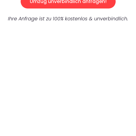
Umzug unverbindlich anfragen!
Ihre Anfrage ist zu 100% kostenlos & unverbindlich.
UNVERBINDLICHES ANGEBOT IN
UNTER 60 SEKUNDEN
:
Machen Sie sich bereit für einen
reibungslosen & sorgenfreien Umzug in
Dortmund: Erleben Sie, wie unser
Expertenteam Ihren Umzug schnell, sicher
und effizient gestaltet. Lassen Sie uns den
schweren Teil übernehmen & freuen Sie sich