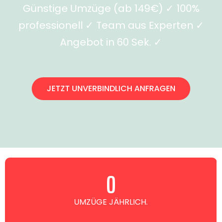
Günstige Umzüge (ab 149€) ✓ 100%
professionell ✓ Team aus Experten ✓
Angebot in 60 Sek. ✓
JETZT UNVERBINDLICH ANFRAGEN
0
UMZÜGE JÄHRLICH.