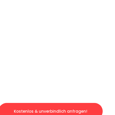
ICHES ANGEBOT IN
UNTER 60 S
gslosen & sorgenfreien Umzug in Dortmund: E
gestaltet. Lassen Sie uns den schweren Teil 
tspannten und kostengünstigen Servive!
Kostenlos & unverbindlich anfragen!