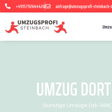
+4915792644426
anfrage@umzugsprofi-steinbach-
Umzu
UMZUG DORTM
Günstige Umzüge (ab 149€) 