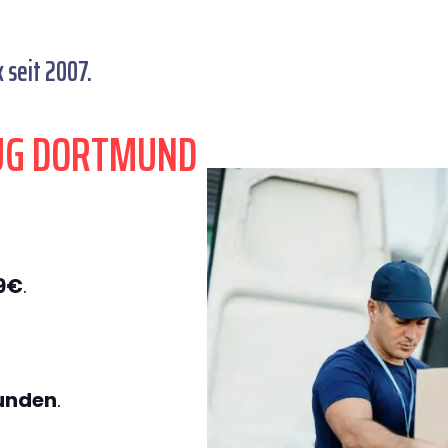
seit 2007.
ZUG DORTMUND
9€
.
tunden
.