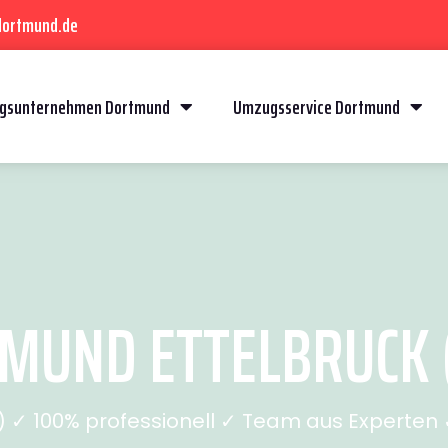
dortmund.de
gsunternehmen Dortmund
Umzugsservice Dortmund
UND ETTELBRUCK (
✓ 100% professionell ✓ Team aus Experten ✓