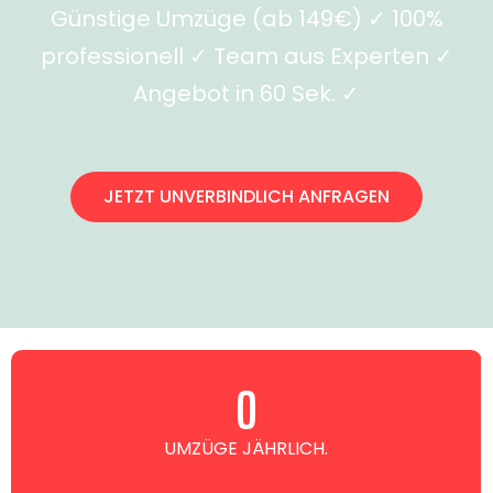
Günstige Umzüge (ab 149€) ✓ 100%
professionell ✓ Team aus Experten ✓
Angebot in 60 Sek. ✓
JETZT UNVERBINDLICH ANFRAGEN
0
UMZÜGE JÄHRLICH.