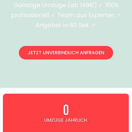
Günstige Umzüge (ab 149€) ✓ 100%
professionell ✓ Team aus Experten ✓
Angebot in 60 Sek. ✓
JETZT UNVERBINDLICH ANFRAGEN
0
UMZÜGE JÄHRLICH.