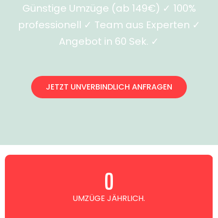
Günstige Umzüge (ab 149€) ✓ 100%
professionell ✓ Team aus Experten ✓
Angebot in 60 Sek. ✓
JETZT UNVERBINDLICH ANFRAGEN
0
UMZÜGE JÄHRLICH.