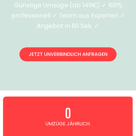
Günstige Umzüge (ab 149€) ✓ 100%
professionell ✓ Team aus Experten ✓
Angebot in 60 Sek. ✓
JETZT UNVERBINDLICH ANFRAGEN
0
UMZÜGE JÄHRLICH.