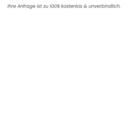
Ihre Anfrage ist zu 100% kostenlos & unverbindlich.
UNVERBINDLICHES ANGEBOT IN
UNTER 60 SEKUNDEN
:
Machen Sie sich bereit für einen
reibungslosen & sorgenfreien Umzug in
Dortmund: Erleben Sie, wie unser
Expertenteam Ihren Umzug schnell, sicher
und effizient gestaltet. Lassen Sie uns den
schweren Teil übernehmen & freuen Sie sich
auf einen entspannten und kostengünstigen