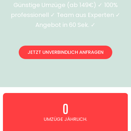
Günstige Umzüge (ab 149€) ✓ 100%
professionell ✓ Team aus Experten ✓
Angebot in 60 Sek. ✓
JETZT UNVERBINDLICH ANFRAGEN
0
UMZÜGE JÄHRLICH.