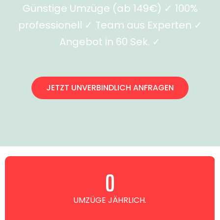
Günstige Umzüge (ab 149€) ✓ 100%
professionell ✓ Team aus Experten ✓
Angebot in 60 Sek. ✓
JETZT UNVERBINDLICH ANFRAGEN
0
UMZÜGE JÄHRLICH.