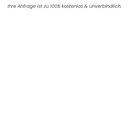
Ihre Anfrage ist zu 100% kostenlos & unverbindlich.
UNVERBINDLICHES ANGEBOT IN
UNTER 60 SEKUNDEN
:
Machen Sie sich bereit für einen
reibungslosen & sorgenfreien Umzug in
Dortmund: Erleben Sie, wie unser
Expertenteam Ihren Umzug schnell, sicher
und effizient gestaltet. Lassen Sie uns den
schweren Teil übernehmen & freuen Sie sich
auf einen entspannten und kostengünstigen