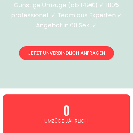
Günstige Umzüge (ab 149€) ✓ 100%
professionell ✓ Team aus Experten ✓
Angebot in 60 Sek. ✓
JETZT UNVERBINDLICH ANFRAGEN
0
UMZÜGE JÄHRLICH.