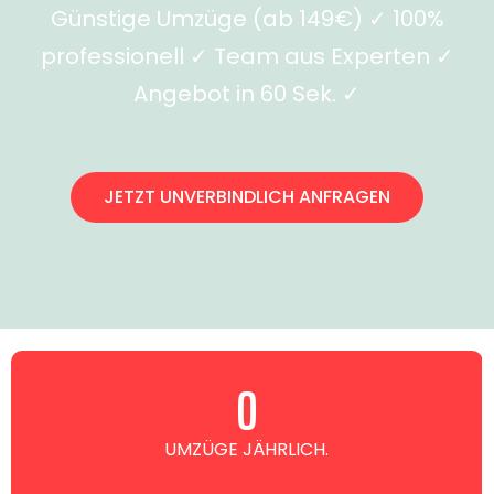
Günstige Umzüge (ab 149€) ✓ 100%
professionell ✓ Team aus Experten ✓
Angebot in 60 Sek. ✓
JETZT UNVERBINDLICH ANFRAGEN
0
UMZÜGE JÄHRLICH.