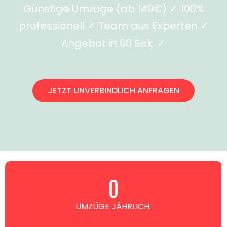
Günstige Umzüge (ab 149€) ✓ 100%
professionell ✓ Team aus Experten ✓
Angebot in 60 Sek. ✓
JETZT UNVERBINDLICH ANFRAGEN
0
UMZÜGE JÄHRLICH.