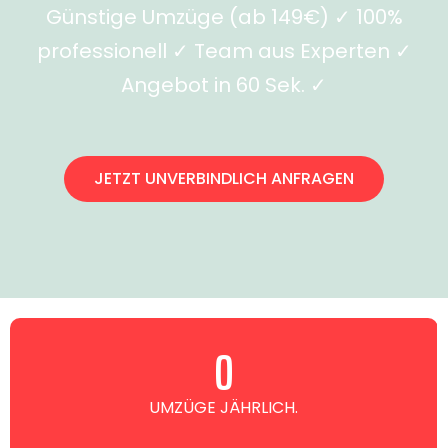
Günstige Umzüge (ab 149€) ✓ 100%
professionell ✓ Team aus Experten ✓
Angebot in 60 Sek. ✓
JETZT UNVERBINDLICH ANFRAGEN
0
UMZÜGE JÄHRLICH.