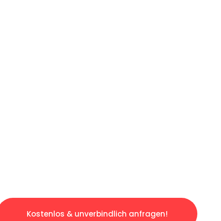
ICHES ANGEBOT IN
UNTER 60 S
gslosen & sorgenfreien Umzug in Dortmund: E
gestaltet. Lassen Sie uns den schweren Teil 
tspannten und kostengünstigen Servive!
Kostenlos & unverbindlich anfragen!