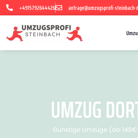
+4915792644426
anfrage@umzugsprofi-steinbach-
Umzu
UMZUG DORT
Günstige Umzüge (ab 149€) 