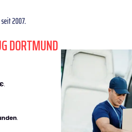
seit 2007.
ZUG DORTMUND
9€
.
tunden
.