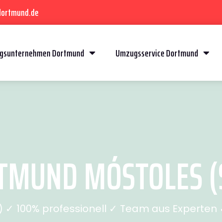
dortmund.de
gsunternehmen Dortmund
Umzugsservice Dortmund
MUND MÓSTOLES (S
✓ 100% professionell ✓ Team aus Experten ✓