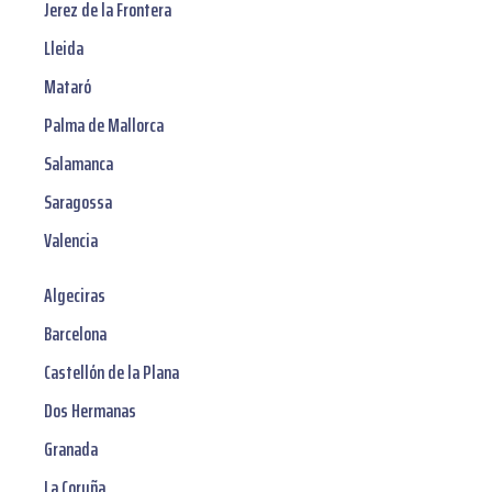
Jerez de la Frontera
Lleida
Mataró
Palma de Mallorca
Salamanca
Saragossa
Valencia
Algeciras
Barcelona
Castellón de la Plana
Dos Hermanas
Granada
La Coruña