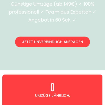
Günstige Umzüge (ab 149€) ✓ 100%
professionell ✓ Team aus Experten ✓
Angebot in 60 Sek. ✓
JETZT UNVERBINDLICH ANFRAGEN
0
UMZÜGE JÄHRLICH.