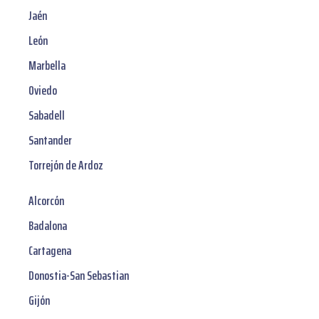
Jaén
León
Marbella
Oviedo
Sabadell
Santander
Torrejón de Ardoz
Alcorcón
Badalona
Cartagena
Donostia-San Sebastian
Gijón