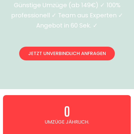
Günstige Umzüge (ab 149€) ✓ 100%
professionell ✓ Team aus Experten ✓
Angebot in 60 Sek. ✓
JETZT UNVERBINDLICH ANFRAGEN
0
UMZÜGE JÄHRLICH.