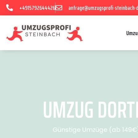
+4915792644426
anfrage@umzugsprofi-steinbach-
Umzu
UMZUG DORTM
Günstige Umzüge (ab 149€) 