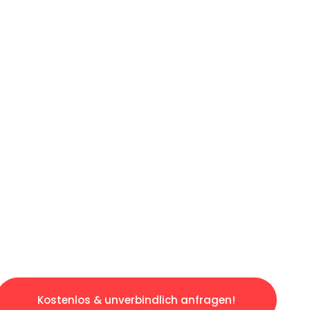
ICHES ANGEBOT IN
UNTER 60 S
gslosen & sorgenfreien Umzug in Dortmund: E
gestaltet. Lassen Sie uns den schweren Teil 
tspannten und kostengünstigen Servive!
Kostenlos & unverbindlich anfragen!