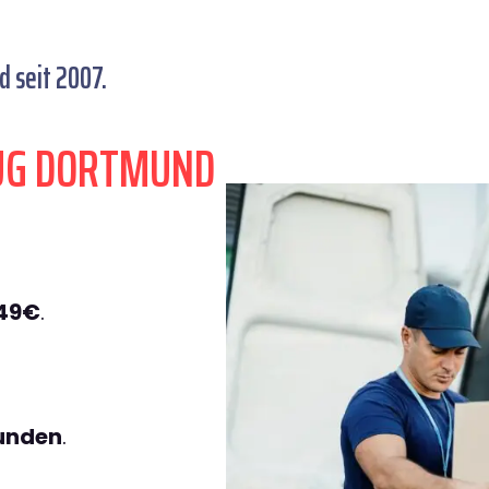
 seit 2007.
ZUG DORTMUND
149€
.
tunden
.