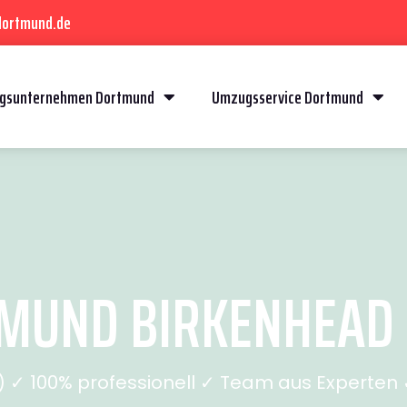
dortmund.de
gsunternehmen Dortmund
Umzugsservice Dortmund
UND BIRKENHEAD (
✓ 100% professionell ✓ Team aus Experten ✓