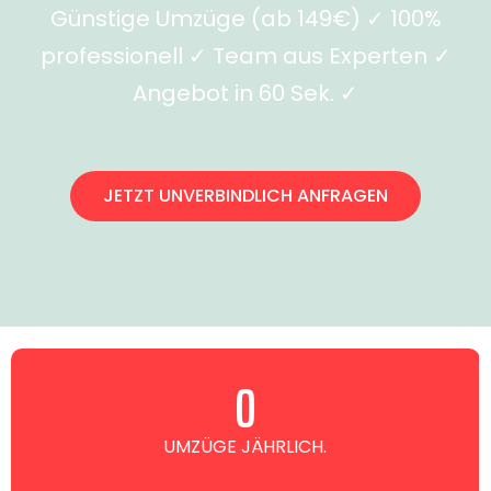
Günstige Umzüge (ab 149€) ✓ 100%
professionell ✓ Team aus Experten ✓
Angebot in 60 Sek. ✓
JETZT UNVERBINDLICH ANFRAGEN
0
UMZÜGE JÄHRLICH.