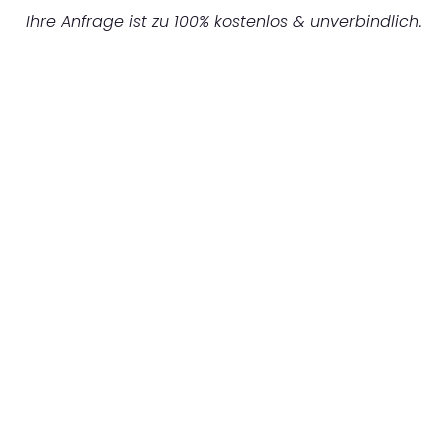
Ihre Anfrage ist zu 100% kostenlos & unverbindlich.
UNVERBINDLICHES ANGEBOT IN
UNTER 60 SEKUNDEN
:
Machen Sie sich bereit für einen
reibungslosen & sorgenfreien Umzug in
Dortmund: Erleben Sie, wie unser
Expertenteam Ihren Umzug schnell, sicher
und effizient gestaltet. Lassen Sie uns den
schweren Teil übernehmen & freuen Sie sich
auf einen entspannten und kostengünstigen