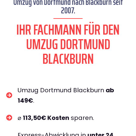
Umzug von Dortmund nach Blackburn seit
2007.
IHR FACHMANN FÜR DEN
UMZUG DORTMUND
BLACKBURN
Umzug Dortmund Blackburn
ab
149€
.
⌀
113,50€ Kosten
sparen.
Express-Abwicklung in
unter 24