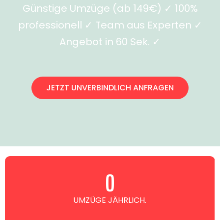
Günstige Umzüge (ab 149€) ✓ 100%
professionell ✓ Team aus Experten ✓
Angebot in 60 Sek. ✓
JETZT UNVERBINDLICH ANFRAGEN
0
UMZÜGE JÄHRLICH.