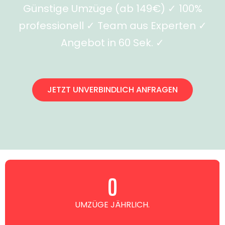
Günstige Umzüge (ab 149€) ✓ 100%
professionell ✓ Team aus Experten ✓
Angebot in 60 Sek. ✓
JETZT UNVERBINDLICH ANFRAGEN
0
UMZÜGE JÄHRLICH.