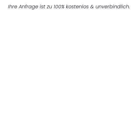
Ihre Anfrage ist zu 100% kostenlos & unverbindlich.
UNVERBINDLICHES ANGEBOT IN
UNTER 60 SEKUNDEN
:
Machen Sie sich bereit für einen
reibungslosen & sorgenfreien Umzug in
Dortmund: Erleben Sie, wie unser
Expertenteam Ihren Umzug schnell, sicher
und effizient gestaltet. Lassen Sie uns den
schweren Teil übernehmen & freuen Sie sich
auf einen entspannten und kostengünstigen