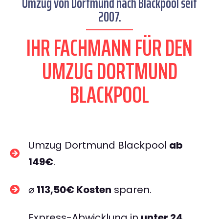
Umzug von Dortmund nach Blackpool seit
2007.
IHR FACHMANN FÜR DEN
UMZUG DORTMUND
BLACKPOOL
Umzug Dortmund Blackpool
ab
149€
.
⌀
113,50€ Kosten
sparen.
Express-Abwicklung in
unter 24