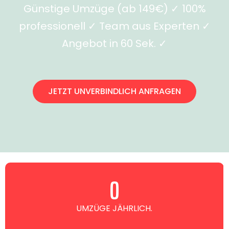
Günstige Umzüge (ab 149€) ✓ 100%
professionell ✓ Team aus Experten ✓
Angebot in 60 Sek. ✓
JETZT UNVERBINDLICH ANFRAGEN
0
UMZÜGE JÄHRLICH.