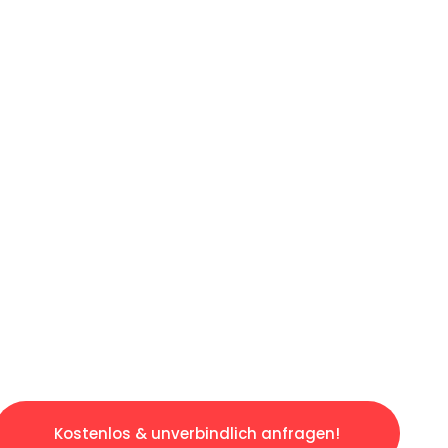
ICHES ANGEBOT IN
UNTER 60 S
gslosen & sorgenfreien Umzug in Dortmund: E
gestaltet. Lassen Sie uns den schweren Teil 
tspannten und kostengünstigen Servive!
Kostenlos & unverbindlich anfragen!