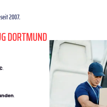
eit 2007.
ZUG DORTMUND
€
.
tunden
.