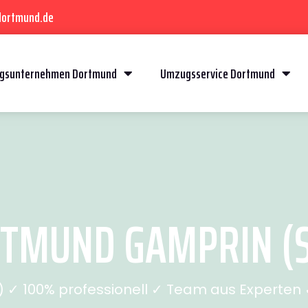
dortmund.de
gsunternehmen Dortmund
Umzugsservice Dortmund
TMUND GAMPRIN (SE
✓ 100% professionell ✓ Team aus Experten ✓