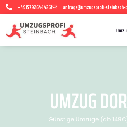
+4915792644426
anfrage@umzugsprofi-steinbach-
Umzu
UMZUG DOR
Günstige Umzüge (ab 149€) 