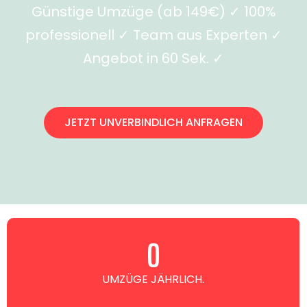
Günstige Umzüge (ab 149€) ✓ 100%
professionell ✓ Team aus Experten ✓
Angebot in 60 Sek. ✓
JETZT UNVERBINDLICH ANFRAGEN
0
UMZÜGE JÄHRLICH.