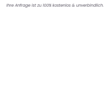
Ihre Anfrage ist zu 100% kostenlos & unverbindlich.
UNVERBINDLICHES ANGEBOT IN
UNTER 60 SEKUNDEN
:
Machen Sie sich bereit für einen
reibungslosen & sorgenfreien Umzug in
Dortmund: Erleben Sie, wie unser
Expertenteam Ihren Umzug schnell, sicher
und effizient gestaltet. Lassen Sie uns den
schweren Teil übernehmen & freuen Sie sich
auf einen entspannten und kostengünstigen