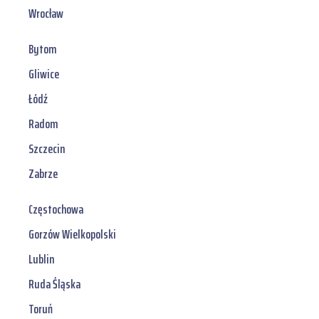
Wrocław
Bytom
Gliwice
Łódź
Radom
Szczecin
Zabrze
Częstochowa
Gorzów Wielkopolski
Lublin
Ruda Śląska
Toruń