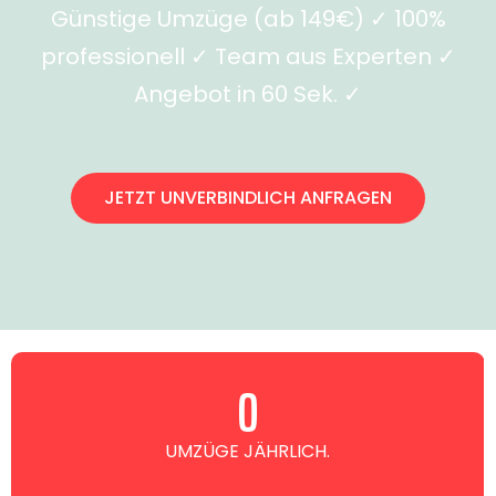
Günstige Umzüge (ab 149€) ✓ 100%
professionell ✓ Team aus Experten ✓
Angebot in 60 Sek. ✓
JETZT UNVERBINDLICH ANFRAGEN
0
UMZÜGE JÄHRLICH.