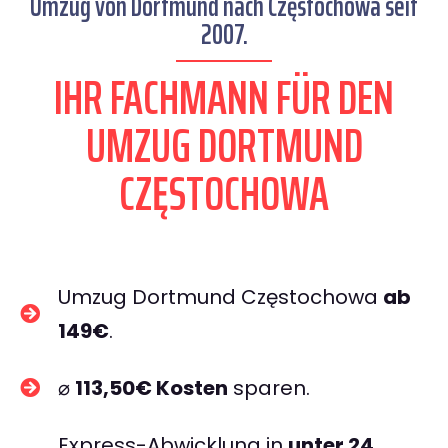
Umzug von Dortmund nach Częstochowa seit
2007.
IHR FACHMANN FÜR DEN
UMZUG DORTMUND
CZĘSTOCHOWA
Umzug Dortmund Częstochowa
ab
149€
.
⌀
113,50€ Kosten
sparen.
Express-Abwicklung in
unter 24