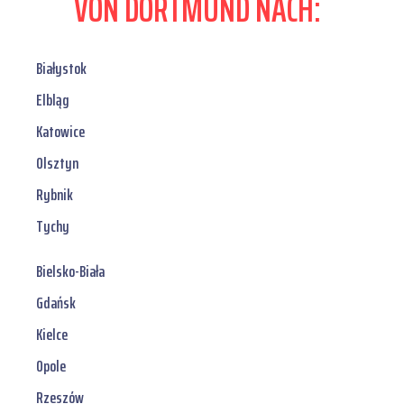
VON DORTMUND NACH:
Białystok
Elbląg
Katowice
Olsztyn
Rybnik
Tychy
Bielsko-Biała
Gdańsk
Kielce
Opole
Rzeszów