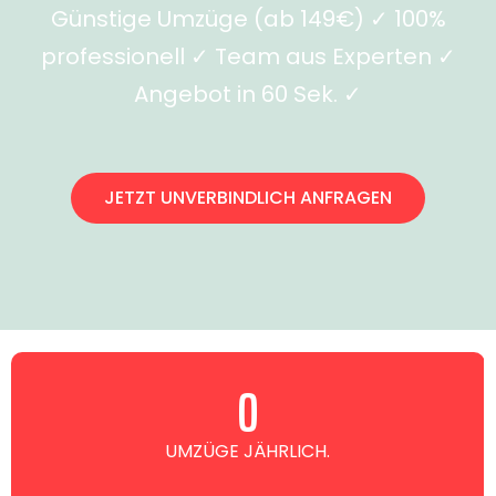
Günstige Umzüge (ab 149€) ✓ 100%
professionell ✓ Team aus Experten ✓
Angebot in 60 Sek. ✓
JETZT UNVERBINDLICH ANFRAGEN
0
UMZÜGE JÄHRLICH.