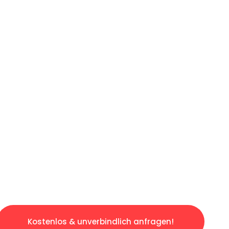
ICHES ANGEBOT IN
UNTER 60 S
gslosen & sorgenfreien Umzug in Dortmund: E
gestaltet. Lassen Sie uns den schweren Teil 
tspannten und kostengünstigen Servive!
Kostenlos & unverbindlich anfragen!