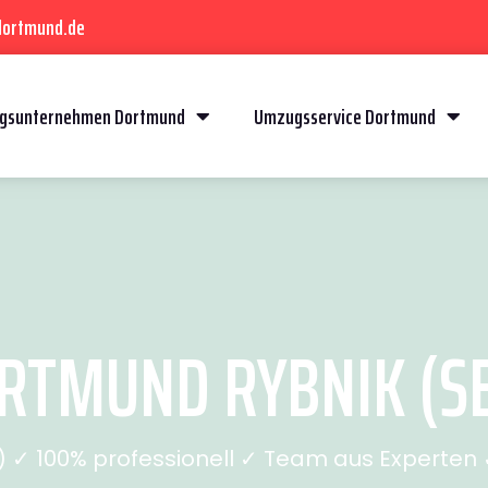
dortmund.de
gsunternehmen Dortmund
Umzugsservice Dortmund
TMUND RYBNIK (SE
✓ 100% professionell ✓ Team aus Experten ✓