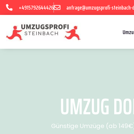
+4915792644426
anfrage@umzugsprofi-steinbach-
Umzu
UMZUG DOR
Günstige Umzüge (ab 149€) 