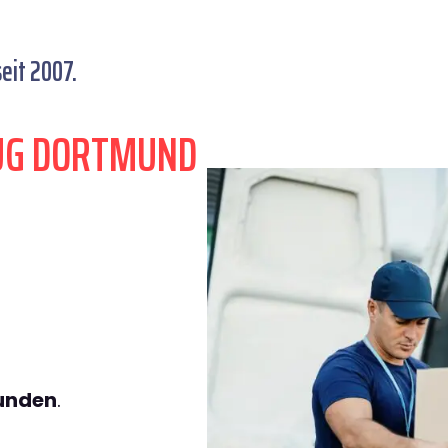
eit 2007.
ZUG DORTMUND
tunden
.