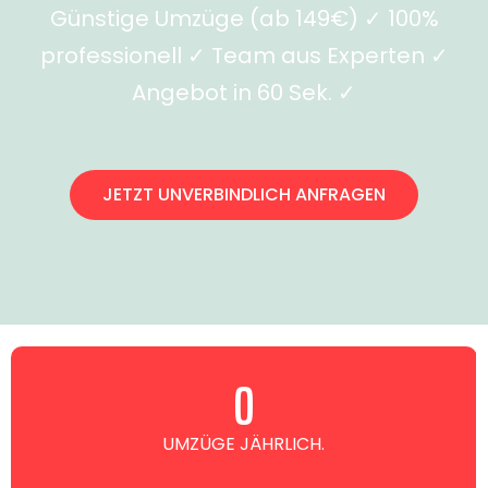
Günstige Umzüge (ab 149€) ✓ 100%
professionell ✓ Team aus Experten ✓
Angebot in 60 Sek. ✓
JETZT UNVERBINDLICH ANFRAGEN
0
UMZÜGE JÄHRLICH.