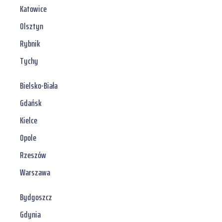
Katowice
Olsztyn
Rybnik
Tychy
Bielsko-Biała
Gdańsk
Kielce
Opole
Rzeszów
Warszawa
Bydgoszcz
Gdynia