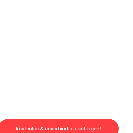
ICHES ANGEBOT IN
UNTER 60 S
gslosen & sorgenfreien Umzug in Dortmund: E
gestaltet. Lassen Sie uns den schweren Teil 
tspannten und kostengünstigen Servive!
Kostenlos & unverbindlich anfragen!