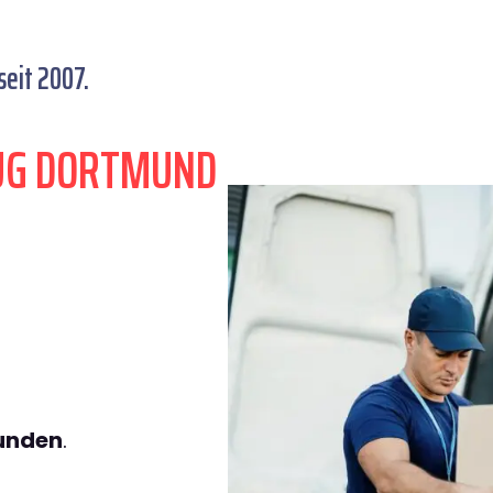
eit 2007.
ZUG DORTMUND
tunden
.