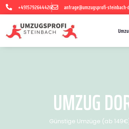
+4915792644426
anfrage@umzugsprofi-steinbach-
Umzu
UMZUG DOR
Günstige Umzüge (ab 149€) 