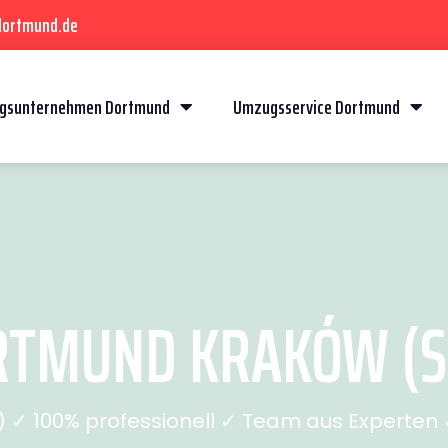
dortmund.de
gsunternehmen Dortmund
Umzugsservice Dortmund
TMUND KRAKÓW (SE
✓ 100% professionell ✓ Team aus Experten ✓