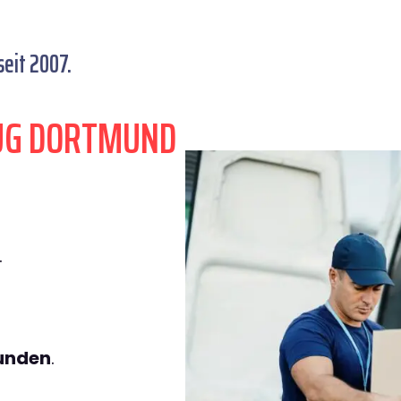
eit 2007.
ZUG DORTMUND
.
tunden
.