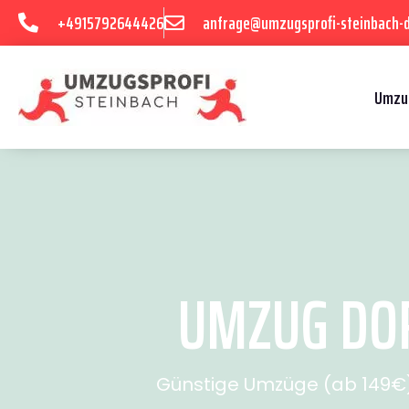
+4915792644426
anfrage@umzugsprofi-steinbach-
Umzu
UMZUG DOR
Günstige Umzüge (ab 149€) 