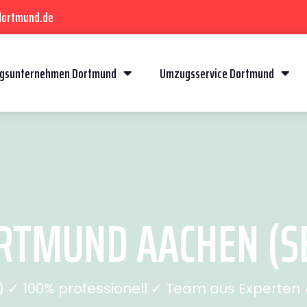
dortmund.de
gsunternehmen Dortmund
Umzugsservice Dortmund
TMUND AACHEN (SE
✓ 100% professionell ✓ Team aus Experten ✓