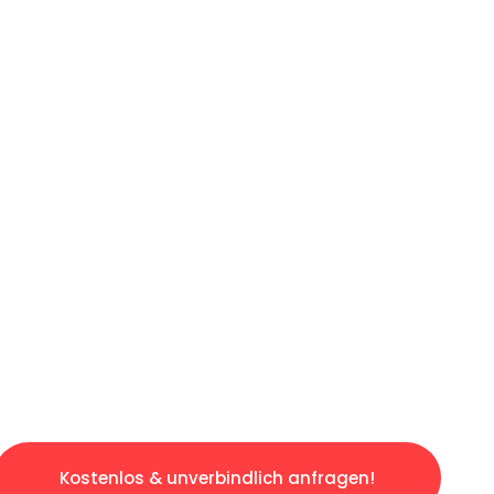
ICHES ANGEBOT IN
UNTER 60 S
gslosen & sorgenfreien Umzug in Dortmund: E
gestaltet. Lassen Sie uns den schweren Teil 
tspannten und kostengünstigen Servive!
Kostenlos & unverbindlich anfragen!