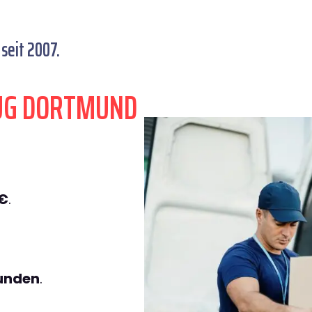
seit 2007.
ZUG DORTMUND
9€
.
tunden
.