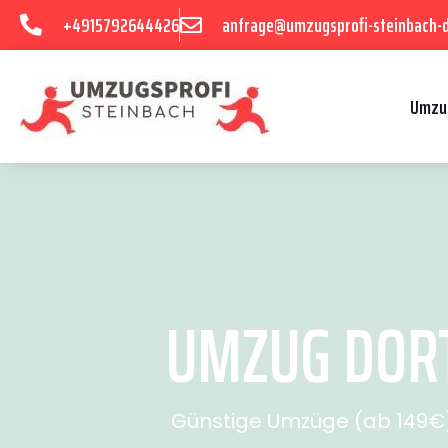
+4915792644426
anfrage@umzugsprofi-steinbach-
Umzu
UMZUG DORT
Günstige Umzüge (ab 149€) 