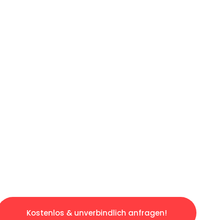
ICHES ANGEBOT IN
UNTER 60 S
gslosen & sorgenfreien Umzug in Dortmund: E
gestaltet. Lassen Sie uns den schweren Teil 
tspannten und kostengünstigen Servive!
Kostenlos & unverbindlich anfragen!