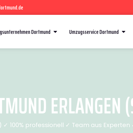
dortmund.de
gsunternehmen Dortmund
Umzugsservice Dortmund
MUND ERLANGEN (S
✓ 100% professionell ✓ Team aus Experten ✓