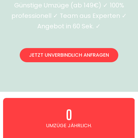
Günstige Umzüge (ab 149€) ✓ 100%
professionell ✓ Team aus Experten ✓
Angebot in 60 Sek. ✓
JETZT UNVERBINDLICH ANFRAGEN
0
UMZÜGE JÄHRLICH.