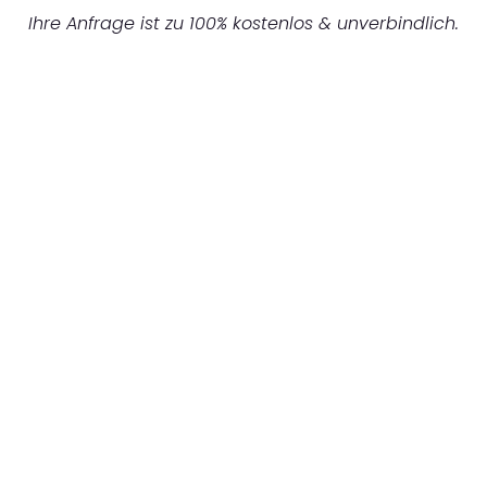
Ihre Anfrage ist zu 100% kostenlos & unverbindlich.
UNVERBINDLICHES ANGEBOT IN
UNTER 60 SEKUNDEN
:
Machen Sie sich bereit für einen
reibungslosen & sorgenfreien Umzug in
Dortmund: Erleben Sie, wie unser
Expertenteam Ihren Umzug schnell, sicher
und effizient gestaltet. Lassen Sie uns den
schweren Teil übernehmen & freuen Sie sich
auf einen entspannten und kostengünstigen