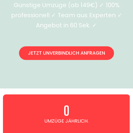
Günstige Umzüge (ab 149€) ✓ 100%
professionell ✓ Team aus Experten ✓
Angebot in 60 Sek. ✓
JETZT UNVERBINDLICH ANFRAGEN
0
UMZÜGE JÄHRLICH.