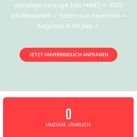
Günstige Umzüge (ab 149€) ✓ 100%
professionell ✓ Team aus Experten ✓
Angebot in 60 Sek. ✓
JETZT UNVERBINDLICH ANFRAGEN
0
UMZÜGE JÄHRLICH.