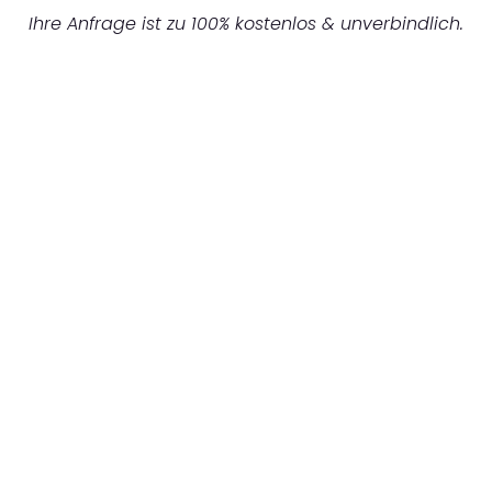
Ihre Anfrage ist zu 100% kostenlos & unverbindlich.
UNVERBINDLICHES ANGEBOT IN
UNTER 60 SEKUNDEN
:
Machen Sie sich bereit für einen
reibungslosen & sorgenfreien Umzug in
Dortmund: Erleben Sie, wie unser
Expertenteam Ihren Umzug schnell, sicher
und effizient gestaltet. Lassen Sie uns den
schweren Teil übernehmen & freuen Sie sich
auf einen entspannten und kostengünstigen