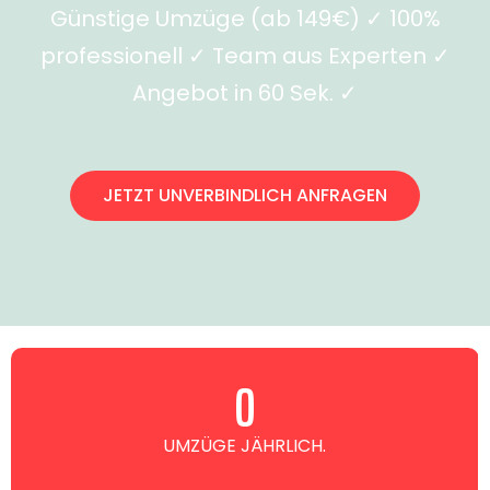
Günstige Umzüge (ab 149€) ✓ 100%
professionell ✓ Team aus Experten ✓
Angebot in 60 Sek. ✓
JETZT UNVERBINDLICH ANFRAGEN
0
UMZÜGE JÄHRLICH.